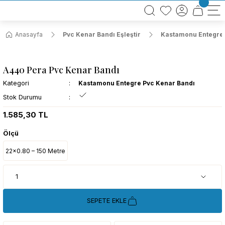
BÜTÜN ALIŞVERİŞLERİNİZDE KARGO BEDAVA!
TÜRKİYE GENELİNDE 10.000 MÜŞTERİ REFERANSI
KREDİ KARTINA 6 TAKSİT SEÇENEĞİ
Anasayfa
Pvc Kenar Bandı Eşleştir
Kastamonu Entegre 
A440 Pera Pvc Kenar Bandı
Kategori
Kastamonu Entegre Pvc Kenar Bandı
Stok Durumu
1.585,30 TL
Ölçü
22x0.80 – 150 Metre
SEPETE EKLE