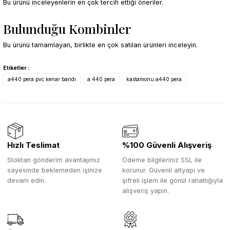
Bu ürünü inceleyenlerin en çok tercih ettiği öneriler.
Bulunduğu Kombinler
WhiteBlue
Kargo Bedava
Pera Yapışkanlı Vida Tapası
Stoktan Teslim
Bu ürünü tamamlayan, birlikte en çok satılan ürünleri inceleyin.
450,00 TL
WhiteBlue
Etiketler :
Kargo Bedava
a440 pera pvc kenar bandı
a 440 pera
kastamonu a440 pera
A440 Pera Pvc Kenar Bandı
Stoktan Teslim
1.585,30 TL
Hızlı Teslimat
%100 Güvenli Alışveriş
Stoktan gönderim avantajımız
Ödeme bilgileriniz SSL ile
sayesinde beklemeden işinize
korunur. Güvenli altyapı ve
devam edin.
şifreli işlem ile gönül rahatlığıyla
alışveriş yapın.