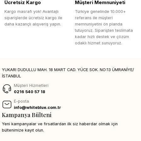
Ücretsiz Kargo
Müşteri Memnuniyeti
Kargo masrafı yok! Avantajlı
Türkiye genelinde 10.000+
siparişlerde ücretsiz kargo ile
referans ile müşteri
daha kazançlı alışveriş yapın.
memnuniyetini ön planda
tutuyoruz. Siparişten teslimata
kadar hızlı destek ve çözüm
odaklı hizmet sunuyoruz.
YUKARI DUDULLU MAH. 18 MART CAD. YÜCE SOK. NO:13 ÜMRANİYE/
İSTANBUL
Müşteri Hizmetleri
0216 540 57 18
E-posta
info@whiteblue.com.tr
Kampanya Bülteni
Yeni kampanyalar ve fırsatlardan ilk siz haberdar olmak için
bültenimize kayıt olun.