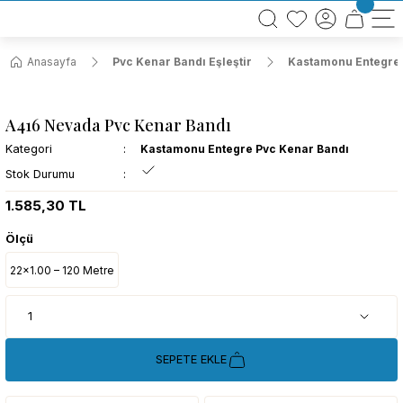
BÜTÜN ALIŞVERİŞLERİNİZDE KARGO BEDAVA!
TÜRKİYE GENELİNDE 10.000 MÜŞTERİ REFERANSI
KREDİ KARTINA 6 TAKSİT SEÇENEĞİ
Anasayfa
Pvc Kenar Bandı Eşleştir
Kastamonu Entegre 
A416 Nevada Pvc Kenar Bandı
Kategori
Kastamonu Entegre Pvc Kenar Bandı
Stok Durumu
1.585,30 TL
Ölçü
22x1.00 – 120 Metre
SEPETE EKLE