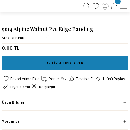
BÜTÜN ALIŞVERİŞLERİNİZDE KARGO BEDAVA!
TÜRKİYE GENELİNDE 10.000 MÜŞTERİ REFERANSI
KREDİ KARTINA 6 TAKSİT SEÇENEĞİ
9614 Alpine Walnut Pvc Edge Banding
Stok Durumu
0,00 TL
GELİNCE HABER VER
Yorum Yaz
Tavsiye Et
Ürünü Paylaş
Fiyat Alarmı
Karşılaştır
Ürün Bilgisi
Yorumlar