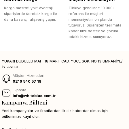
Kargo masrafı yok! Avantajlı
Türkiye genelinde 10.000+
siparişlerde ücretsiz kargo ile
referans ile müşteri
daha kazançlı alışveriş yapın.
memnuniyetini ön planda
tutuyoruz. Siparişten teslimata
kadar hızlı destek ve çözüm
odaklı hizmet sunuyoruz.
YUKARI DUDULLU MAH. 18 MART CAD. YÜCE SOK. NO:13 ÜMRANİYE/
İSTANBUL
Müşteri Hizmetleri
0216 540 57 18
E-posta
info@whiteblue.com.tr
Kampanya Bülteni
Yeni kampanyalar ve fırsatlardan ilk siz haberdar olmak için
bültenimize kayıt olun.