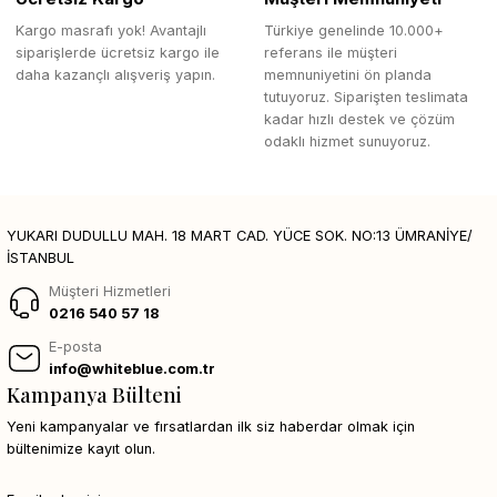
Kargo masrafı yok! Avantajlı
Türkiye genelinde 10.000+
siparişlerde ücretsiz kargo ile
referans ile müşteri
daha kazançlı alışveriş yapın.
memnuniyetini ön planda
tutuyoruz. Siparişten teslimata
kadar hızlı destek ve çözüm
odaklı hizmet sunuyoruz.
YUKARI DUDULLU MAH. 18 MART CAD. YÜCE SOK. NO:13 ÜMRANİYE/
İSTANBUL
Müşteri Hizmetleri
0216 540 57 18
E-posta
info@whiteblue.com.tr
Kampanya Bülteni
Yeni kampanyalar ve fırsatlardan ilk siz haberdar olmak için
bültenimize kayıt olun.