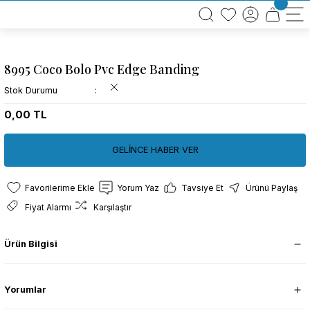
BÜTÜN ALIŞVERİŞLERİNİZDE KARGO BEDAVA!
TÜRKİYE GENELİNDE 10.000 MÜŞTERİ REFERANSI
KREDİ KARTINA 6 TAKSİT SEÇENEĞİ
8995 Coco Bolo Pvc Edge Banding
Stok Durumu
0,00 TL
GELİNCE HABER VER
Yorum Yaz
Tavsiye Et
Ürünü Paylaş
Fiyat Alarmı
Karşılaştır
Ürün Bilgisi
Yorumlar