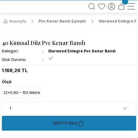
BÜTÜN ALIŞVERİŞLERİNİZDE KARGO BEDAVA!
TÜRKİYE GENELİNDE 10.000 MÜŞTERİ REFERANSI
KREDİ KARTINA 6 TAKSİT SEÇENEĞİ
Anasayfa
Pvc Kenar Bandı Eşleştir
Starwood Entegre P
40 Kumsal Düz Pvc Kenar Bandı
Kategori
Starwood Entegre Pvc Kenar Bandı
Stok Durumu
1.168,26 TL
Ölçü
22x0.80 – 150 Metre
SEPETE EKLE