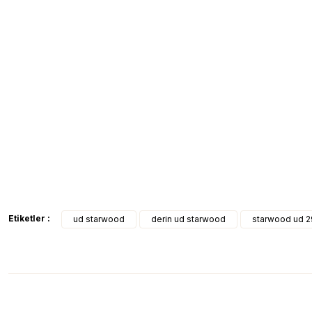
Etiketler :
ud starwood
derin ud starwood
starwood ud 