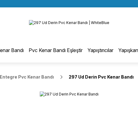
BÜTÜN ALIŞVERİŞLERİNİZDE KARGO BEDAVA!
Geri Dön
TÜRKİYE GENELİNDE 10.000 MÜŞTERİ REFERANSI
KREDİ KARTINA 6 TAKSİT SEÇENEĞİ
otmelt Tutkal
enar Bandı
Pvc Kenar Bandı Eşleştir
Yapıştırıcılar
Yapışkan
Düz Kenar Bantlama Hotmelt Tutkalı
Entegre Pvc Kenar Bandı
297 Ud Derin Pvc Kenar Bandı
Eğri Kenar Hotmelt Tutkalı
Pervaz Hotmelt Tutkalı
Profil Sarma Hotmelt Tutkalı