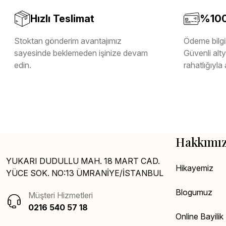
Hızlı Teslimat
%100 
Stoktan gönderim avantajımız
Ödeme bilgil
sayesinde beklemeden işinize devam
Güvenli altya
edin.
rahatlığıyla 
Hakkımı
YUKARI DUDULLU MAH. 18 MART CAD.
Hikayemiz
YÜCE SOK. NO:13 ÜMRANİYE/İSTANBUL
Blogumuz
Müşteri Hizmetleri
0216 540 57 18
Online Bayili