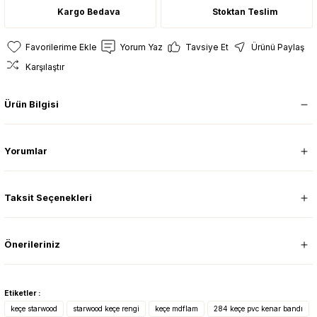
Kargo Bedava
Stoktan Teslim
Yorum Yaz
Tavsiye Et
Ürünü Paylaş
Karşılaştır
Ürün Bilgisi
Yorumlar
Taksit Seçenekleri
Önerileriniz
Etiketler :
keçe starwood
starwood keçe rengi
keçe mdflam
284 keçe pvc kenar bandı