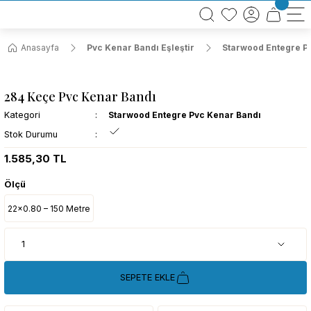
BÜTÜN ALIŞVERİŞLERİNİZDE KARGO BEDAVA!
TÜRKİYE GENELİNDE 10.000 MÜŞTERİ REFERANSI
KREDİ KARTINA 6 TAKSİT SEÇENEĞİ
Anasayfa
Pvc Kenar Bandı Eşleştir
Starwood Entegre P
284 Keçe Pvc Kenar Bandı
Kategori
Starwood Entegre Pvc Kenar Bandı
Stok Durumu
1.585,30 TL
Ölçü
22x0.80 – 150 Metre
SEPETE EKLE