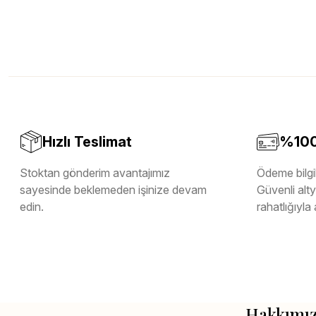
Hızlı Teslimat
%100 
Stoktan gönderim avantajımız
Ödeme bilgil
sayesinde beklemeden işinize devam
Güvenli altya
edin.
rahatlığıyla 
Hakkımı