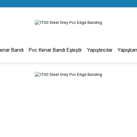
BÜTÜN ALIŞVERİŞLERİNİZDE KARGO BEDAVA!
Geri Dön
TÜRKİYE GENELİNDE 10.000 MÜŞTERİ REFERANSI
KREDİ KARTINA 6 TAKSİT SEÇENEĞİ
otmelt Tutkal
enar Bandı
Pvc Kenar Bandı Eşleştir
Yapıştırıcılar
Yapışkan
Düz Kenar Bantlama Hotmelt Tutkalı
Eğri Kenar Hotmelt Tutkalı
Pervaz Hotmelt Tutkalı
Profil Sarma Hotmelt Tutkalı