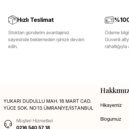
Hızlı Teslimat
%100 
Stoktan gönderim avantajımız
Ödeme bilgil
sayesinde beklemeden işinize devam
Güvenli altya
edin.
rahatlığıyla 
Hakkımı
YUKARI DUDULLU MAH. 18 MART CAD.
Hikayemiz
YÜCE SOK. NO:13 ÜMRANİYE/İSTANBUL
Blogumuz
Müşteri Hizmetleri
0216 540 57 18