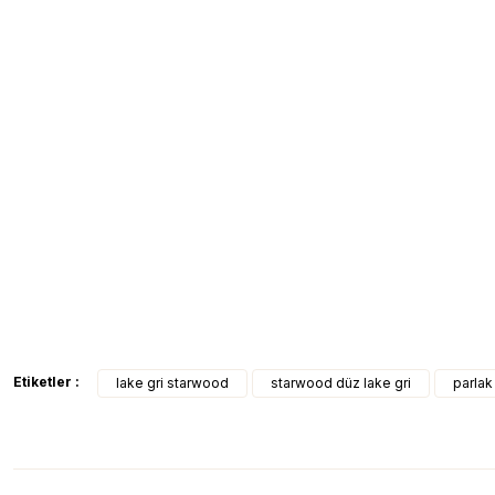
Etiketler :
lake gri starwood
starwood düz lake gri
parlak