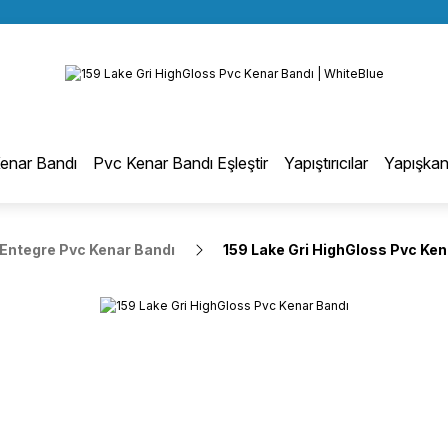
BÜTÜN ALIŞVERİŞLERİNİZDE KARGO BEDAVA!
Geri Dön
TÜRKİYE GENELİNDE 10.000 MÜŞTERİ REFERANSI
KREDİ KARTINA 6 TAKSİT SEÇENEĞİ
otmelt Tutkal
enar Bandı
Pvc Kenar Bandı Eşleştir
Yapıştırıcılar
Yapışkan
Düz Kenar Bantlama Hotmelt Tutkalı
Entegre Pvc Kenar Bandı
159 Lake Gri HighGloss Pvc Ken
Eğri Kenar Hotmelt Tutkalı
Pervaz Hotmelt Tutkalı
Profil Sarma Hotmelt Tutkalı