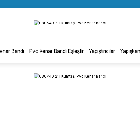
BÜTÜN ALIŞVERİŞLERİNİZDE KARGO BEDAVA!
Geri Dön
TÜRKİYE GENELİNDE 10.000 MÜŞTERİ REFERANSI
KREDİ KARTINA 6 TAKSİT SEÇENEĞİ
otmelt Tutkal
enar Bandı
Pvc Kenar Bandı Eşleştir
Yapıştırıcılar
Yapışkan
Düz Kenar Bantlama Hotmelt Tutkalı
Eğri Kenar Hotmelt Tutkalı
Pervaz Hotmelt Tutkalı
Profil Sarma Hotmelt Tutkalı