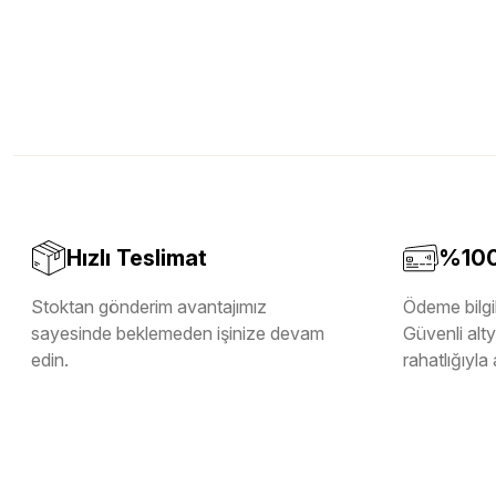
Hızlı Teslimat
%100 
Stoktan gönderim avantajımız
Ödeme bilgil
sayesinde beklemeden işinize devam
Güvenli altya
edin.
rahatlığıyla 