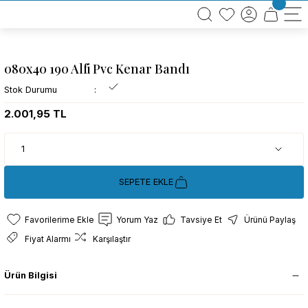
BÜTÜN ALIŞVERİŞLERİNİZDE KARGO BEDAVA!
TÜRKİYE GENELİNDE 10.000 MÜŞTERİ REFERANSI
KREDİ KARTINA 6 TAKSİT SEÇENEĞİ
080x40 190 Alfi Pvc Kenar Bandı
Stok Durumu
2.001,95 TL
SEPETE EKLE
Yorum Yaz
Tavsiye Et
Ürünü Paylaş
Fiyat Alarmı
Karşılaştır
Ürün Bilgisi