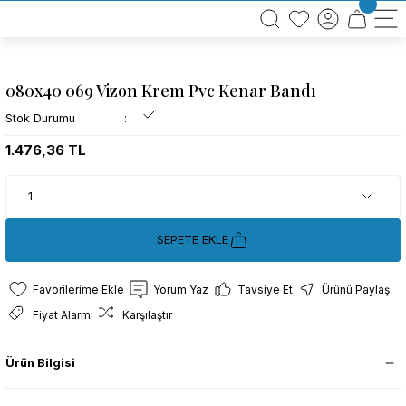
BÜTÜN ALIŞVERİŞLERİNİZDE KARGO BEDAVA!
TÜRKİYE GENELİNDE 10.000 MÜŞTERİ REFERANSI
KREDİ KARTINA 6 TAKSİT SEÇENEĞİ
080x40 069 Vizon Krem Pvc Kenar Bandı
Stok Durumu
1.476,36 TL
SEPETE EKLE
Yorum Yaz
Tavsiye Et
Ürünü Paylaş
Fiyat Alarmı
Karşılaştır
Ürün Bilgisi