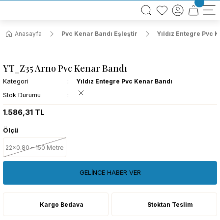
BÜTÜN ALIŞVERİŞLERİNİZDE KARGO BEDAVA!
TÜRKİYE GENELİNDE 10.000 MÜŞTERİ REFERANSI
KREDİ KARTINA 6 TAKSİT SEÇENEĞİ
Anasayfa
Pvc Kenar Bandı Eşleştir
Yıldız Entegre Pvc 
YT_Z35 Arno Pvc Kenar Bandı
Kategori
Yıldız Entegre Pvc Kenar Bandı
Stok Durumu
1.586,31 TL
Ölçü
22x0.80 – 150 Metre
GELİNCE HABER VER
Kargo Bedava
Stoktan Teslim