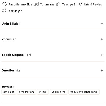
Yorum Yaz
Tavsiye Et
Ürünü Paylaş
Karşılaştır
Ürün Bilgisi
Yorumlar
Taksit Seçenekleri
Önerileriniz
Etiketler :
arno mdf
arno mdflam
yt_z35
yt_z35 arno
yt_z35 pvc kenar bandı