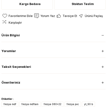
Kargo Bedava
Stoktan Teslim
Yorum Yaz
Tavsiye Et
Ürünü Paylaş
Karşılaştır
Ürün Bilgisi
Yorumlar
Taksit Seçenekleri
Önerileriniz
Etiketler :
frezya mdf
frezya mdflam
frezya 080x22
frezya pvc
yt_90 b