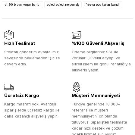
yt_90 b pvc kenar bandı
object object ne demek
frezya pvc kenar bandı
Hızlı Teslimat
%100 Güvenli Alışveriş
Stoktan gönderim avantajımız
Ödeme bilgileriniz SSL ile
sayesinde beklemeden işinize
korunur. Güvenli altyapı ve
devam edin.
şifreli işlem ile gönül rahatlığıyla
alışveriş yapın.
Ücretsiz Kargo
Müşteri Memnuniyeti
Kargo masrafı yok! Avantajlı
Türkiye genelinde 10.000+
siparişlerde ücretsiz kargo ile
referans ile müşteri
daha kazançlı alışveriş yapın.
memnuniyetini ön planda
tutuyoruz. Siparişten teslimata
kadar hızlı destek ve çözüm
odaklı hizmet sunuyoruz.