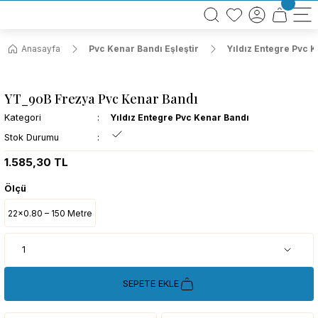
BÜTÜN ALIŞVERİŞLERİNİZDE KARGO BEDAVA!
TÜRKİYE GENELİNDE 10.000 MÜŞTERİ REFERANSI
KREDİ KARTINA 6 TAKSİT SEÇENEĞİ
Anasayfa
Pvc Kenar Bandı Eşleştir
Yıldız Entegre Pvc 
YT_90B Frezya Pvc Kenar Bandı
Kategori
Yıldız Entegre Pvc Kenar Bandı
Stok Durumu
1.585,30 TL
Ölçü
22x0.80 – 150 Metre
SEPETE EKLE