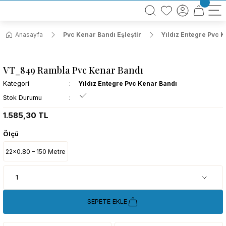
BÜTÜN ALIŞVERİŞLERİNİZDE KARGO BEDAVA!
TÜRKİYE GENELİNDE 10.000 MÜŞTERİ REFERANSI
KREDİ KARTINA 6 TAKSİT SEÇENEĞİ
Anasayfa
Pvc Kenar Bandı Eşleştir
Yıldız Entegre Pvc 
VT_849 Rambla Pvc Kenar Bandı
Kategori
Yıldız Entegre Pvc Kenar Bandı
Stok Durumu
1.585,30 TL
Ölçü
22x0.80 – 150 Metre
SEPETE EKLE