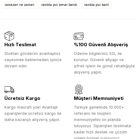
ramazan ne zaman
rambla pvc kenar bandı
rambla pvc bant
Hızlı Teslimat
%100 Güvenli Alışveriş
Stoktan gönderim avantajımız
Ödeme bilgileriniz SSL ile
sayesinde beklemeden işinize
korunur. Güvenli altyapı ve
devam edin.
şifreli işlem ile gönül rahatlığıyla
alışveriş yapın.
Ücretsiz Kargo
Müşteri Memnuniyeti
Kargo masrafı yok! Avantajlı
Türkiye genelinde 10.000+
siparişlerde ücretsiz kargo ile
referans ile müşteri
daha kazançlı alışveriş yapın.
memnuniyetini ön planda
tutuyoruz. Siparişten teslimata
kadar hızlı destek ve çözüm
odaklı hizmet sunuyoruz.