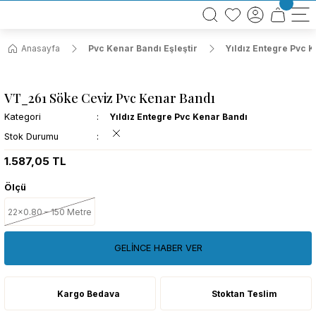
BÜTÜN ALIŞVERİŞLERİNİZDE KARGO BEDAVA!
TÜRKİYE GENELİNDE 10.000 MÜŞTERİ REFERANSI
KREDİ KARTINA 6 TAKSİT SEÇENEĞİ
Anasayfa
Pvc Kenar Bandı Eşleştir
Yıldız Entegre Pvc 
VT_261 Söke Ceviz Pvc Kenar Bandı
Kategori
Yıldız Entegre Pvc Kenar Bandı
Stok Durumu
1.587,05 TL
Ölçü
22x0.80 – 150 Metre
GELİNCE HABER VER
Kargo Bedava
Stoktan Teslim