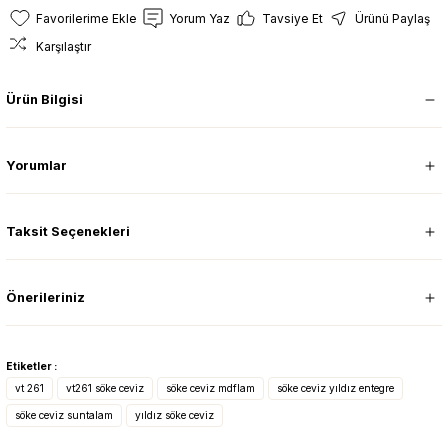
Yorum Yaz
Tavsiye Et
Ürünü Paylaş
Karşılaştır
Ürün Bilgisi
Yorumlar
Taksit Seçenekleri
Önerileriniz
Etiketler :
vt 261
vt261 söke ceviz
söke ceviz mdflam
söke ceviz yıldız entegre
söke ceviz suntalam
yıldız söke ceviz