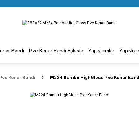
BÜTÜN ALIŞVERİŞLERİNİZDE KARGO BEDAVA!
Geri Dön
TÜRKİYE GENELİNDE 10.000 MÜŞTERİ REFERANSI
KREDİ KARTINA 6 TAKSİT SEÇENEĞİ
otmelt Tutkal
enar Bandı
Pvc Kenar Bandı Eşleştir
Yapıştırıcılar
Yapışkan
Düz Kenar Bantlama Hotmelt Tutkalı
Pvc Kenar Bandı
M224 Bambu HighGloss Pvc Kenar Band
Eğri Kenar Hotmelt Tutkalı
Pervaz Hotmelt Tutkalı
Profil Sarma Hotmelt Tutkalı