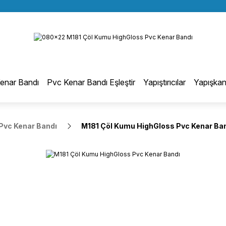
BÜTÜN ALIŞVERİŞLERİNİZDE KARGO BEDAVA!
Geri Dön
TÜRKİYE GENELİNDE 10.000 MÜŞTERİ REFERANSI
KREDİ KARTINA 6 TAKSİT SEÇENEĞİ
otmelt Tutkal
enar Bandı
Pvc Kenar Bandı Eşleştir
Yapıştırıcılar
Yapışkan
Düz Kenar Bantlama Hotmelt Tutkalı
Pvc Kenar Bandı
M181 Çöl Kumu HighGloss Pvc Kenar Ba
Eğri Kenar Hotmelt Tutkalı
Pervaz Hotmelt Tutkalı
Profil Sarma Hotmelt Tutkalı