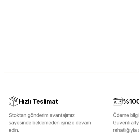
Hızlı Teslimat
%100 
Stoktan gönderim avantajımız
Ödeme bilgil
sayesinde beklemeden işinize devam
Güvenli altya
edin.
rahatlığıyla 