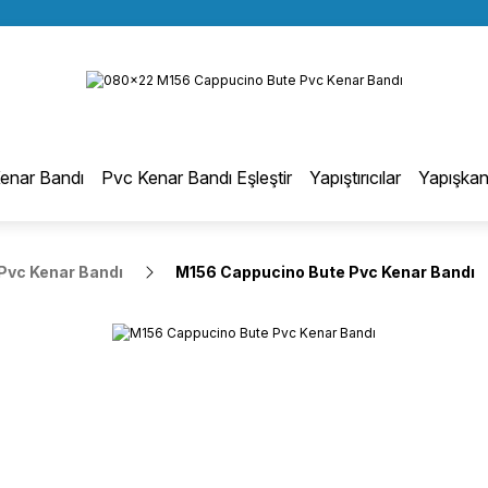
BÜTÜN ALIŞVERİŞLERİNİZDE KARGO BEDAVA!
Geri Dön
TÜRKİYE GENELİNDE 10.000 MÜŞTERİ REFERANSI
KREDİ KARTINA 6 TAKSİT SEÇENEĞİ
otmelt Tutkal
enar Bandı
Pvc Kenar Bandı Eşleştir
Yapıştırıcılar
Yapışkan
Düz Kenar Bantlama Hotmelt Tutkalı
Pvc Kenar Bandı
M156 Cappucino Bute Pvc Kenar Bandı
Eğri Kenar Hotmelt Tutkalı
Pervaz Hotmelt Tutkalı
Profil Sarma Hotmelt Tutkalı