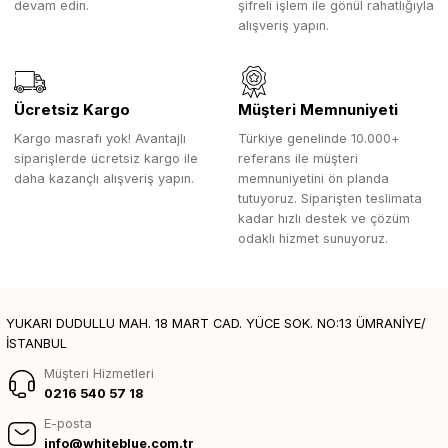
devam edin.
şifreli işlem ile gönül rahatlığıyla
alışveriş yapın.
Ücretsiz Kargo
Müşteri Memnuniyeti
Kargo masrafı yok! Avantajlı
Türkiye genelinde 10.000+
siparişlerde ücretsiz kargo ile
referans ile müşteri
daha kazançlı alışveriş yapın.
memnuniyetini ön planda
tutuyoruz. Siparişten teslimata
kadar hızlı destek ve çözüm
odaklı hizmet sunuyoruz.
YUKARI DUDULLU MAH. 18 MART CAD. YÜCE SOK. NO:13 ÜMRANİYE/
İSTANBUL
Müşteri Hizmetleri
0216 540 57 18
E-posta
info@whiteblue.com.tr