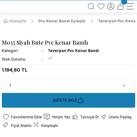
BÜTÜN ALIŞVERİŞLERİNİZDE KARGO BEDAVA!
TÜRKİYE GENELİNDE 10.000 MÜŞTERİ REFERANSI
KREDİ KARTINA 6 TAKSİT SEÇENEĞİ
Anasayfa
Pvc Kenar Bandı Eşleştir
Teverpan Pvc Kenar
M035 Siyah Bute Pvc Kenar Bandı
Kategori
Teverpan Pvc Kenar Bandı
Stok Durumu
1.194,60 TL
SEPETE EKLE
Yorum Yaz
Tavsiye Et
Ürünü Paylaş
Fiyat Alarmı
Karşılaştır