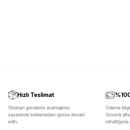
Hızlı Teslimat
%100 
Stoktan gönderim avantajımız
Ödeme bilgil
sayesinde beklemeden işinize devam
Güvenli altya
edin.
rahatlığıyla 