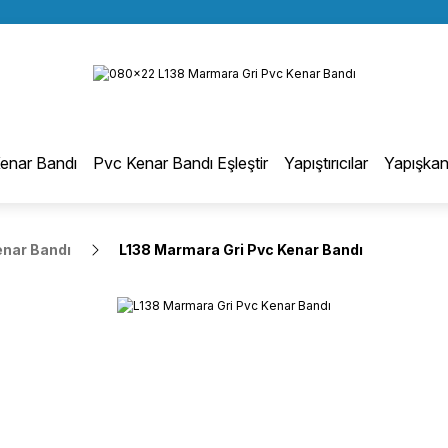
BÜTÜN ALIŞVERİŞLERİNİZDE KARGO BEDAVA!
Geri Dön
TÜRKİYE GENELİNDE 10.000 MÜŞTERİ REFERANSI
KREDİ KARTINA 6 TAKSİT SEÇENEĞİ
otmelt Tutkal
enar Bandı
Pvc Kenar Bandı Eşleştir
Yapıştırıcılar
Yapışkan
Düz Kenar Bantlama Hotmelt Tutkalı
enar Bandı
L138 Marmara Gri Pvc Kenar Bandı
Eğri Kenar Hotmelt Tutkalı
Pervaz Hotmelt Tutkalı
Profil Sarma Hotmelt Tutkalı