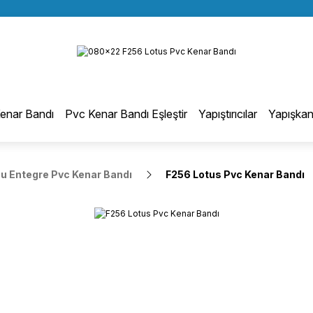
BÜTÜN ALIŞVERİŞLERİNİZDE KARGO BEDAVA!
Geri Dön
TÜRKİYE GENELİNDE 10.000 MÜŞTERİ REFERANSI
KREDİ KARTINA 6 TAKSİT SEÇENEĞİ
otmelt Tutkal
enar Bandı
Pvc Kenar Bandı Eşleştir
Yapıştırıcılar
Yapışkan
Düz Kenar Bantlama Hotmelt Tutkalı
 Entegre Pvc Kenar Bandı
F256 Lotus Pvc Kenar Bandı
Eğri Kenar Hotmelt Tutkalı
Pervaz Hotmelt Tutkalı
Profil Sarma Hotmelt Tutkalı