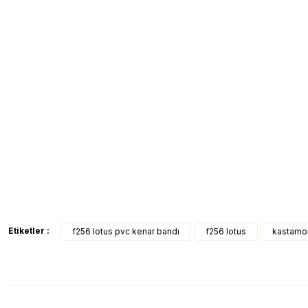
Etiketler :
f256 lotus pvc kenar bandı
f256 lotus
kastamon