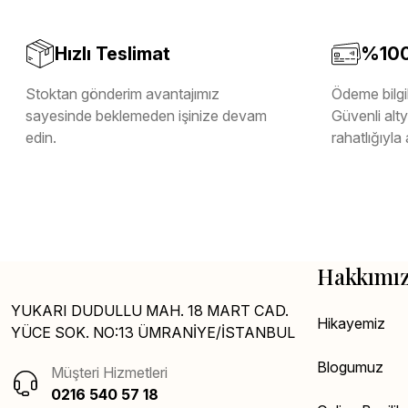
Hızlı Teslimat
%100 
Stoktan gönderim avantajımız
Ödeme bilgil
sayesinde beklemeden işinize devam
Güvenli altya
edin.
rahatlığıyla 
Hakkımı
YUKARI DUDULLU MAH. 18 MART CAD.
Hikayemiz
YÜCE SOK. NO:13 ÜMRANİYE/İSTANBUL
Blogumuz
Müşteri Hizmetleri
0216 540 57 18