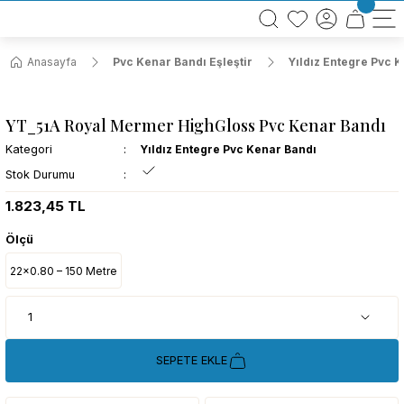
BÜTÜN ALIŞVERİŞLERİNİZDE KARGO BEDAVA!
TÜRKİYE GENELİNDE 10.000 MÜŞTERİ REFERANSI
KREDİ KARTINA 6 TAKSİT SEÇENEĞİ
Anasayfa
Pvc Kenar Bandı Eşleştir
Yıldız Entegre Pvc 
YT_51A Royal Mermer HighGloss Pvc Kenar Bandı
Kategori
Yıldız Entegre Pvc Kenar Bandı
Stok Durumu
1.823,45 TL
Ölçü
22x0.80 – 150 Metre
SEPETE EKLE