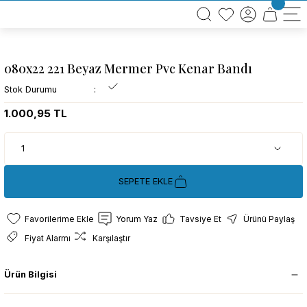
BÜTÜN ALIŞVERİŞLERİNİZDE KARGO BEDAVA!
TÜRKİYE GENELİNDE 10.000 MÜŞTERİ REFERANSI
KREDİ KARTINA 6 TAKSİT SEÇENEĞİ
080x22 221 Beyaz Mermer Pvc Kenar Bandı
Stok Durumu
1.000,95 TL
SEPETE EKLE
Yorum Yaz
Tavsiye Et
Ürünü Paylaş
Fiyat Alarmı
Karşılaştır
Ürün Bilgisi