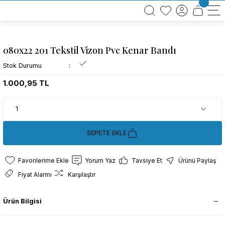
BÜTÜN ALIŞVERİŞLERİNİZDE KARGO BEDAVA!
TÜRKİYE GENELİNDE 10.000 MÜŞTERİ REFERANSI
KREDİ KARTINA 6 TAKSİT SEÇENEĞİ
080x22 201 Tekstil Vizon Pvc Kenar Bandı
Stok Durumu
1.000,95 TL
SEPETE EKLE
Yorum Yaz
Tavsiye Et
Ürünü Paylaş
Fiyat Alarmı
Karşılaştır
Ürün Bilgisi