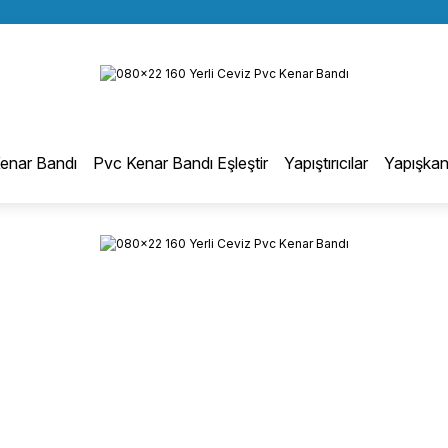
BÜTÜN ALIŞVERİŞLERİNİZDE KARGO BEDAVA!
Geri Dön
TÜRKİYE GENELİNDE 10.000 MÜŞTERİ REFERANSI
KREDİ KARTINA 6 TAKSİT SEÇENEĞİ
otmelt Tutkal
enar Bandı
Pvc Kenar Bandı Eşleştir
Yapıştırıcılar
Yapışkan
Düz Kenar Bantlama Hotmelt Tutkalı
Eğri Kenar Hotmelt Tutkalı
Pervaz Hotmelt Tutkalı
Profil Sarma Hotmelt Tutkalı