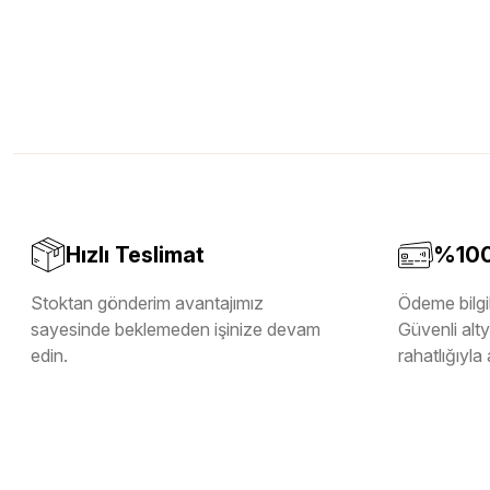
Hızlı Teslimat
%100 
Stoktan gönderim avantajımız
Ödeme bilgil
sayesinde beklemeden işinize devam
Güvenli altya
edin.
rahatlığıyla 