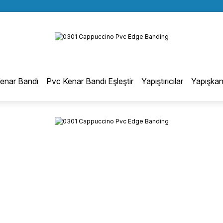
BÜTÜN ALIŞVERİŞLERİNİZDE KARGO BEDAVA!
Geri Dön
TÜRKİYE GENELİNDE 10.000 MÜŞTERİ REFERANSI
KREDİ KARTINA 6 TAKSİT SEÇENEĞİ
otmelt Tutkal
enar Bandı
Pvc Kenar Bandı Eşleştir
Yapıştırıcılar
Yapışkan
Düz Kenar Bantlama Hotmelt Tutkalı
Eğri Kenar Hotmelt Tutkalı
Pervaz Hotmelt Tutkalı
Profil Sarma Hotmelt Tutkalı