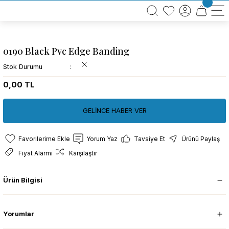
BÜTÜN ALIŞVERİŞLERİNİZDE KARGO BEDAVA!
TÜRKİYE GENELİNDE 10.000 MÜŞTERİ REFERANSI
KREDİ KARTINA 6 TAKSİT SEÇENEĞİ
0190 Black Pvc Edge Banding
Stok Durumu
0,00 TL
GELİNCE HABER VER
Yorum Yaz
Tavsiye Et
Ürünü Paylaş
Fiyat Alarmı
Karşılaştır
Ürün Bilgisi
Yorumlar