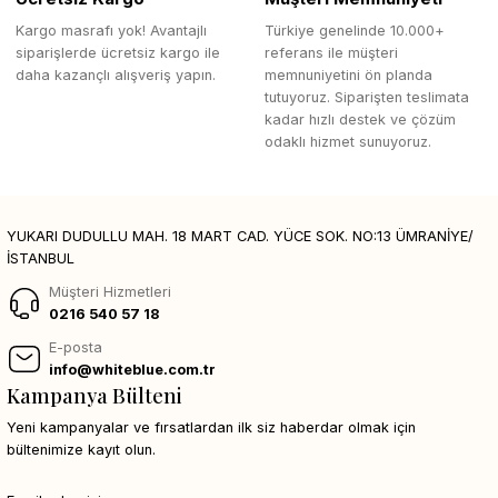
Kargo masrafı yok! Avantajlı
Türkiye genelinde 10.000+
siparişlerde ücretsiz kargo ile
referans ile müşteri
daha kazançlı alışveriş yapın.
memnuniyetini ön planda
tutuyoruz. Siparişten teslimata
kadar hızlı destek ve çözüm
odaklı hizmet sunuyoruz.
YUKARI DUDULLU MAH. 18 MART CAD. YÜCE SOK. NO:13 ÜMRANİYE/
İSTANBUL
Müşteri Hizmetleri
0216 540 57 18
E-posta
info@whiteblue.com.tr
Kampanya Bülteni
Yeni kampanyalar ve fırsatlardan ilk siz haberdar olmak için
bültenimize kayıt olun.