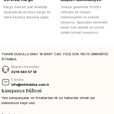
Kargo masrafı yok! Avantajlı
Türkiye genelinde 10.000+
siparişlerde ücretsiz kargo ile
referans ile müşteri
daha kazançlı alışveriş yapın.
memnuniyetini ön planda
tutuyoruz. Siparişten teslimata
kadar hızlı destek ve çözüm
odaklı hizmet sunuyoruz.
YUKARI DUDULLU MAH. 18 MART CAD. YÜCE SOK. NO:13 ÜMRANİYE/
İSTANBUL
Müşteri Hizmetleri
0216 540 57 18
E-posta
info@whiteblue.com.tr
Kampanya Bülteni
Yeni kampanyalar ve fırsatlardan ilk siz haberdar olmak için
bültenimize kayıt olun.