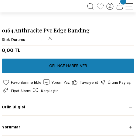
BÜTÜN ALIŞVERİŞLERİNİZDE KARGO BEDAVA!
TÜRKİYE GENELİNDE 10.000 MÜŞTERİ REFERANSI
KREDİ KARTINA 6 TAKSİT SEÇENEĞİ
0164 Anthracite Pvc Edge Banding
Stok Durumu
0,00 TL
GELİNCE HABER VER
Yorum Yaz
Tavsiye Et
Ürünü Paylaş
Fiyat Alarmı
Karşılaştır
Ürün Bilgisi
Yorumlar