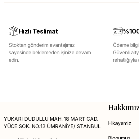
Teverpan Pvc Kenar Bandı
Tutkal Kazan Temizleme
Hızlı Teslimat
%100 
Stoktan gönderim avantajımız
Ödeme bilgil
sayesinde beklemeden işinize devam
Güvenli altya
edin.
rahatlığıyla 
Hakkımı
YUKARI DUDULLU MAH. 18 MART CAD.
Hikayemiz
YÜCE SOK. NO:13 ÜMRANİYE/İSTANBUL
Blogumuz