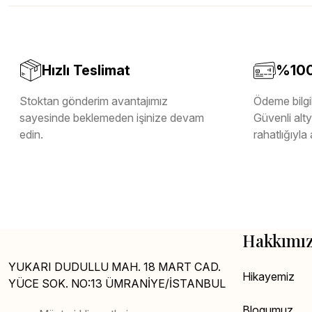
Teverpan Pvc Kenar Bandı
Tutkal Kazan Temizleme
Hızlı Teslimat
%100 
Stoktan gönderim avantajımız
Ödeme bilgil
sayesinde beklemeden işinize devam
Güvenli altya
edin.
rahatlığıyla 
Hakkımı
YUKARI DUDULLU MAH. 18 MART CAD.
Hikayemiz
YÜCE SOK. NO:13 ÜMRANİYE/İSTANBUL
Blogumuz