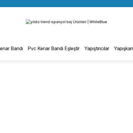
BÜTÜN ALIŞVERİŞLERİNİZDE KARGO BEDAVA!
Geri Dön
TÜRKİYE GENELİNDE 10.000 MÜŞTERİ REFERANSI
KREDİ KARTINA 6 TAKSİT SEÇENEĞİ
otmelt Tutkal
enar Bandı
Pvc Kenar Bandı Eşleştir
Yapıştırıcılar
Yapışkan
Düz Kenar Bantlama Hotmelt Tutkalı
Eğri Kenar Hotmelt Tutkalı
Pervaz Hotmelt Tutkalı
Profil Sarma Hotmelt Tutkalı