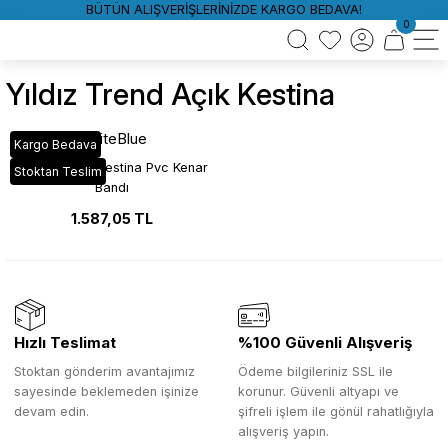
BÜTÜN ALIŞVERİŞLERİNİZDE KARGO BEDAVA!
0
Yıldız Trend Açık Kestina
WhiteBlue
Kargo Bedava
VT_778 Açık Kestina Pvc Kenar
Stoktan Teslim
Bandı
1.587,05 TL
Hızlı Teslimat
%100 Güvenli Alışveriş
Stoktan gönderim avantajımız
Ödeme bilgileriniz SSL ile
sayesinde beklemeden işinize
korunur. Güvenli altyapı ve
devam edin.
şifreli işlem ile gönül rahatlığıyla
alışveriş yapın.