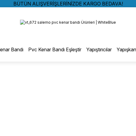
BÜTÜN ALIŞVERİŞLERİNİZDE KARGO BEDAVA!
TÜRKİYE GENELİNDE 10.000 MÜŞTERİ REFERANSI
Geri Dön
KREDİ KARTINA 6 TAKSİT SEÇENEĞİ
BÜTÜN ALIŞVERİŞLERİNİZDE KARGO BEDAVA!
TÜRKİYE GENELİNDE 10.000 MÜŞTERİ REFERANSI
otmelt Tutkal
KREDİ KARTINA 6 TAKSİT SEÇENEĞİ
enar Bandı
Pvc Kenar Bandı Eşleştir
Yapıştırıcılar
Yapışkan
Düz Kenar Bantlama Hotmelt Tutkalı
Eğri Kenar Hotmelt Tutkalı
Pervaz Hotmelt Tutkalı
Profil Sarma Hotmelt Tutkalı