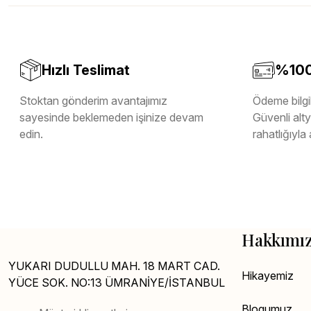
Teverpan Pvc Kenar Bandı
Tutkal Kazan Temizleme
Hızlı Teslimat
%100 
Stoktan gönderim avantajımız
Ödeme bilgil
sayesinde beklemeden işinize devam
Güvenli altya
edin.
rahatlığıyla 
Hakkımı
YUKARI DUDULLU MAH. 18 MART CAD.
Hikayemiz
YÜCE SOK. NO:13 ÜMRANİYE/İSTANBUL
Blogumuz