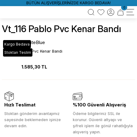
BÜTÜN ALIŞVERİŞLERİNİZDE KARGO BEDAVA!
0
Vt_116 Pablo Pvc Kenar Bandı
WhiteBlue
Kargo Bedava
VT_116 Pablo Pvc Kenar Bandı
Stoktan Teslim
1.585,30 TL
Hızlı Teslimat
%100 Güvenli Alışveriş
Stoktan gönderim avantajımız
Ödeme bilgileriniz SSL ile
sayesinde beklemeden işinize
korunur. Güvenli altyapı ve
devam edin.
şifreli işlem ile gönül rahatlığıyla
alışveriş yapın.