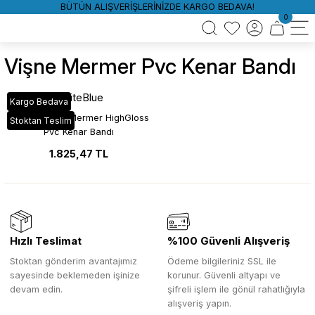
BÜTÜN ALIŞVERİŞLERİNİZDE KARGO BEDAVA!
0
Vişne Mermer Pvc Kenar Bandı
WhiteBlue
Kargo Bedava
YT_10H Vişne Mermer HighGloss
Stoktan Teslim
Pvc Kenar Bandı
1.825,47 TL
Hızlı Teslimat
%100 Güvenli Alışveriş
Stoktan gönderim avantajımız
Ödeme bilgileriniz SSL ile
sayesinde beklemeden işinize
korunur. Güvenli altyapı ve
devam edin.
şifreli işlem ile gönül rahatlığıyla
alışveriş yapın.