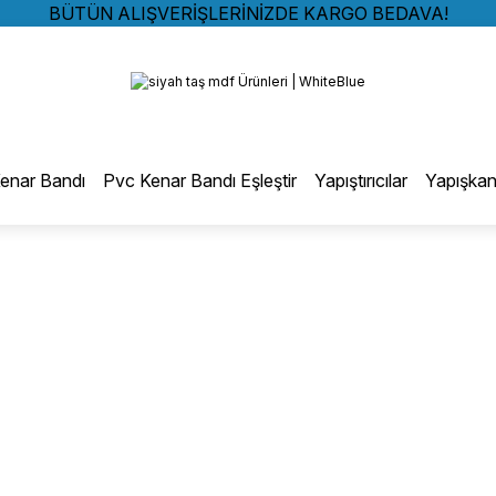
BÜTÜN ALIŞVERİŞLERİNİZDE KARGO BEDAVA!
TÜRKİYE GENELİNDE 10.000 MÜŞTERİ REFERANSI
Geri Dön
KREDİ KARTINA 6 TAKSİT SEÇENEĞİ
BÜTÜN ALIŞVERİŞLERİNİZDE KARGO BEDAVA!
TÜRKİYE GENELİNDE 10.000 MÜŞTERİ REFERANSI
otmelt Tutkal
KREDİ KARTINA 6 TAKSİT SEÇENEĞİ
enar Bandı
Pvc Kenar Bandı Eşleştir
Yapıştırıcılar
Yapışkan
Düz Kenar Bantlama Hotmelt Tutkalı
Eğri Kenar Hotmelt Tutkalı
Pervaz Hotmelt Tutkalı
Profil Sarma Hotmelt Tutkalı