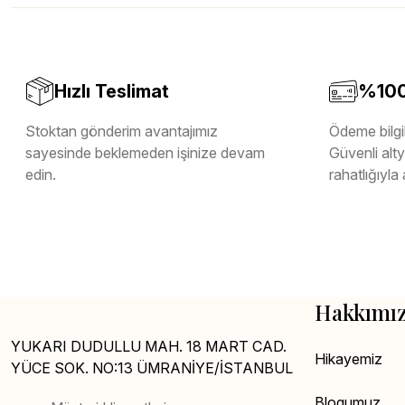
Teverpan Pvc Kenar Bandı
Tutkal Kazan Temizleme
Hızlı Teslimat
%100 
Stoktan gönderim avantajımız
Ödeme bilgil
sayesinde beklemeden işinize devam
Güvenli altya
edin.
rahatlığıyla 
Hakkımı
YUKARI DUDULLU MAH. 18 MART CAD.
Hikayemiz
YÜCE SOK. NO:13 ÜMRANİYE/İSTANBUL
Blogumuz