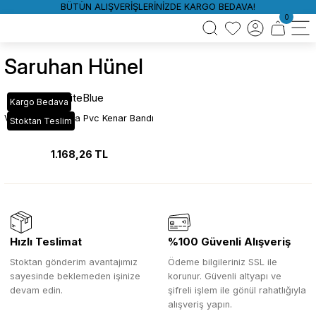
BÜTÜN ALIŞVERİŞLERİNİZDE KARGO BEDAVA!
0
Saruhan Hünel
WhiteBlue
Kargo Bedava
VT_826 Sardunya Pvc Kenar Bandı
Stoktan Teslim
1.168,26 TL
Hızlı Teslimat
%100 Güvenli Alışveriş
Stoktan gönderim avantajımız
Ödeme bilgileriniz SSL ile
sayesinde beklemeden işinize
korunur. Güvenli altyapı ve
devam edin.
şifreli işlem ile gönül rahatlığıyla
alışveriş yapın.