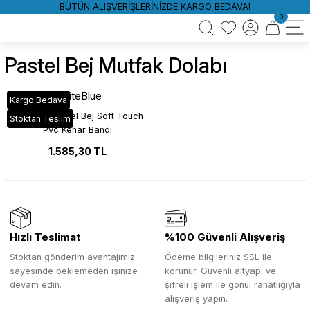
BÜTÜN ALIŞVERİŞLERİNİZDE KARGO BEDAVA!
0
Pastel Bej Mutfak Dolabı
WhiteBlue
Kargo Bedava
Mat_67C Pastel Bej Soft Touch
Stoktan Teslim
Pvc Kenar Bandı
1.585,30 TL
Hızlı Teslimat
%100 Güvenli Alışveriş
Stoktan gönderim avantajımız
Ödeme bilgileriniz SSL ile
sayesinde beklemeden işinize
korunur. Güvenli altyapı ve
devam edin.
şifreli işlem ile gönül rahatlığıyla
alışveriş yapın.