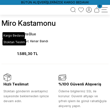
BÜTÜN ALIŞVERİŞLERİNİZDE KARGO BEDAVA!
0
Miro Kastamonu
WhiteBlue
Kargo Bedava
A659 Miro Pvc Kenar Bandı
Stoktan Teslim
1.585,30 TL
Hızlı Teslimat
%100 Güvenli Alışveriş
Stoktan gönderim avantajımız
Ödeme bilgileriniz SSL ile
sayesinde beklemeden işinize
korunur. Güvenli altyapı ve
devam edin.
şifreli işlem ile gönül rahatlığıyla
alışveriş yapın.