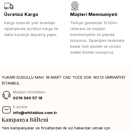
Ücretsiz Kargo
Müşteri Memnuniyeti
Kargo masrafı yok! Avantajlı
Türkiye genelinde 10.000+
siparişlerde ücretsiz kargo ile
referans ile müşteri
daha kazançlı alışveriş yapın.
memnuniyetini ön planda
tutuyoruz. Siparişten teslimata
kadar hızlı destek ve çözüm
odaklı hizmet sunuyoruz.
YUKARI DUDULLU MAH. 18 MART CAD. YÜCE SOK. NO:13 ÜMRANİYE/
İSTANBUL
Müşteri Hizmetleri
0216 540 57 18
E-posta
info@whiteblue.com.tr
Kampanya Bülteni
Yeni kampanyalar ve fırsatlardan ilk siz haberdar olmak için