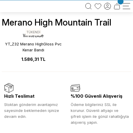
BÜTÜN ALIŞVERİŞLERİNİZDE KARGO BEDAVA!
TÜRKİYE GENELİNDE 10.000 MÜŞTERİ REFERANSI
KREDİ KARTINA 6 TAKSİT SEÇENEĞİ
Merano High Mountain Trail
TÜKENDİ
WhiteBlue
YT_Z32 Merano HighGloss Pvc
Kenar Bandı
1.586,31 TL
Hızlı Teslimat
%100 Güvenli Alışveriş
Stoktan gönderim avantajımız
Ödeme bilgileriniz SSL ile
sayesinde beklemeden işinize
korunur. Güvenli altyapı ve
devam edin.
şifreli işlem ile gönül rahatlığıyla
alışveriş yapın.