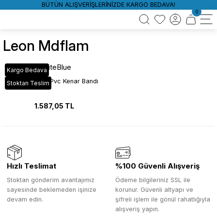
BÜTÜN ALIŞVERİŞLERİNİZDE KARGO BEDAVA!
0
Leon Mdflam
WhiteBlue
Kargo Bedava
VT_10A Leon Pvc Kenar Bandı
Stoktan Teslim
1.587,05 TL
Hızlı Teslimat
%100 Güvenli Alışveriş
Stoktan gönderim avantajımız
Ödeme bilgileriniz SSL ile
sayesinde beklemeden işinize
korunur. Güvenli altyapı ve
devam edin.
şifreli işlem ile gönül rahatlığıyla
alışveriş yapın.