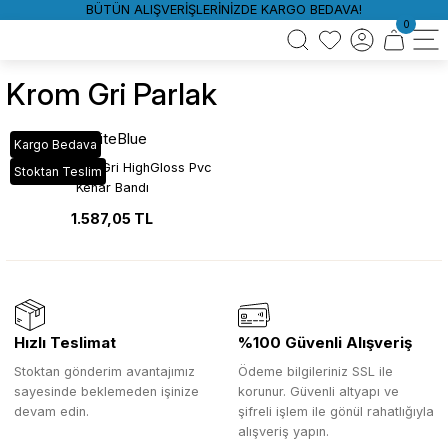
BÜTÜN ALIŞVERİŞLERİNİZDE KARGO BEDAVA!
0
Krom Gri Parlak
WhiteBlue
Kargo Bedava
HG_56C Krom Gri HighGloss Pvc
Stoktan Teslim
Kenar Bandı
1.587,05 TL
Hızlı Teslimat
%100 Güvenli Alışveriş
Stoktan gönderim avantajımız
Ödeme bilgileriniz SSL ile
sayesinde beklemeden işinize
korunur. Güvenli altyapı ve
devam edin.
şifreli işlem ile gönül rahatlığıyla
alışveriş yapın.