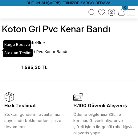
BÜTÜN ALIŞVERİŞLERİNİZDE KARGO BEDAVA!
0
Koton Gri Pvc Kenar Bandı
WhiteBlue
Kargo Bedava
VT_297 Koton Gri Pvc Kenar Bandı
Stoktan Teslim
1.585,30 TL
Hızlı Teslimat
%100 Güvenli Alışveriş
Stoktan gönderim avantajımız
Ödeme bilgileriniz SSL ile
sayesinde beklemeden işinize
korunur. Güvenli altyapı ve
devam edin.
şifreli işlem ile gönül rahatlığıyla
alışveriş yapın.