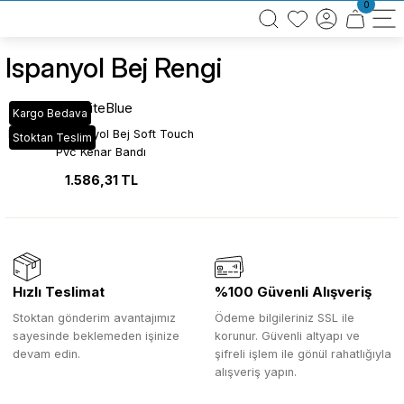
0
BÜTÜN ALIŞVERİŞLERİNİZDE KARGO BEDAVA!
TÜRKİYE GENELİNDE 10.000 MÜŞTERİ REFERANSI
KREDİ KARTINA 6 TAKSİT SEÇENEĞİ
Ispanyol Bej Rengi
WhiteBlue
Kargo Bedava
MAT_86A İspanyol Bej Soft Touch
Stoktan Teslim
Pvc Kenar Bandı
1.586,31 TL
Hızlı Teslimat
%100 Güvenli Alışveriş
Stoktan gönderim avantajımız
Ödeme bilgileriniz SSL ile
sayesinde beklemeden işinize
korunur. Güvenli altyapı ve
devam edin.
şifreli işlem ile gönül rahatlığıyla
alışveriş yapın.