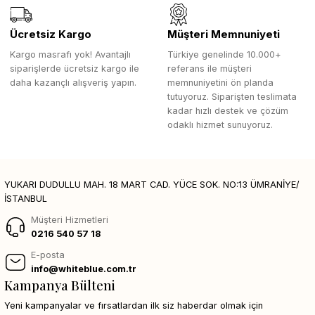
Ücretsiz Kargo
Müşteri Memnuniyeti
Kargo masrafı yok! Avantajlı
Türkiye genelinde 10.000+
siparişlerde ücretsiz kargo ile
referans ile müşteri
daha kazançlı alışveriş yapın.
memnuniyetini ön planda
tutuyoruz. Siparişten teslimata
kadar hızlı destek ve çözüm
odaklı hizmet sunuyoruz.
YUKARI DUDULLU MAH. 18 MART CAD. YÜCE SOK. NO:13 ÜMRANİYE/
İSTANBUL
Müşteri Hizmetleri
0216 540 57 18
E-posta
info@whiteblue.com.tr
Kampanya Bülteni
Yeni kampanyalar ve fırsatlardan ilk siz haberdar olmak için