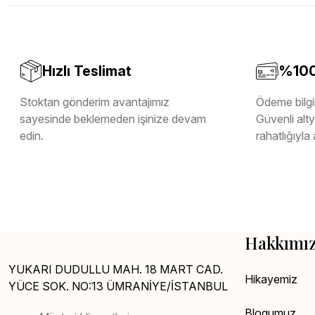
Teverpan Pvc Kenar Bandı
Tutkal Kazan Temizleme
Hızlı Teslimat
%100 
Stoktan gönderim avantajımız
Ödeme bilgil
sayesinde beklemeden işinize devam
Güvenli altya
edin.
rahatlığıyla 
Hakkımı
YUKARI DUDULLU MAH. 18 MART CAD.
Hikayemiz
YÜCE SOK. NO:13 ÜMRANİYE/İSTANBUL
Blogumuz