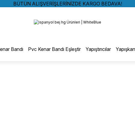
BÜTÜN ALIŞVERİŞLERİNİZDE KARGO BEDAVA!
TÜRKİYE GENELİNDE 10.000 MÜŞTERİ REFERANSI
Geri Dön
KREDİ KARTINA 6 TAKSİT SEÇENEĞİ
BÜTÜN ALIŞVERİŞLERİNİZDE KARGO BEDAVA!
TÜRKİYE GENELİNDE 10.000 MÜŞTERİ REFERANSI
otmelt Tutkal
KREDİ KARTINA 6 TAKSİT SEÇENEĞİ
enar Bandı
Pvc Kenar Bandı Eşleştir
Yapıştırıcılar
Yapışkan
Düz Kenar Bantlama Hotmelt Tutkalı
Eğri Kenar Hotmelt Tutkalı
Pervaz Hotmelt Tutkalı
Profil Sarma Hotmelt Tutkalı