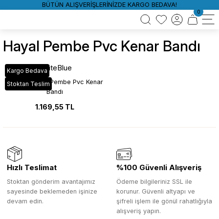
BÜTÜN ALIŞVERİŞLERİNİZDE KARGO BEDAVA!
0
Hayal Pembe Pvc Kenar Bandı
WhiteBlue
Kargo Bedava
VT_449 Hayal Pembe Pvc Kenar
Stoktan Teslim
Bandı
1.169,55 TL
Hızlı Teslimat
%100 Güvenli Alışveriş
Stoktan gönderim avantajımız
Ödeme bilgileriniz SSL ile
sayesinde beklemeden işinize
korunur. Güvenli altyapı ve
devam edin.
şifreli işlem ile gönül rahatlığıyla
alışveriş yapın.