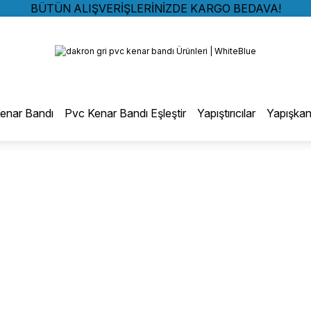
BÜTÜN ALIŞVERİŞLERİNİZDE KARGO BEDAVA!
TÜRKİYE GENELİNDE 10.000 MÜŞTERİ REFERANSI
Geri Dön
KREDİ KARTINA 6 TAKSİT SEÇENEĞİ
BÜTÜN ALIŞVERİŞLERİNİZDE KARGO BEDAVA!
TÜRKİYE GENELİNDE 10.000 MÜŞTERİ REFERANSI
otmelt Tutkal
KREDİ KARTINA 6 TAKSİT SEÇENEĞİ
enar Bandı
Pvc Kenar Bandı Eşleştir
Yapıştırıcılar
Yapışkan
Düz Kenar Bantlama Hotmelt Tutkalı
Eğri Kenar Hotmelt Tutkalı
Pervaz Hotmelt Tutkalı
Profil Sarma Hotmelt Tutkalı