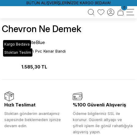
BÜTÜN ALIŞVERİŞLERİNİZDE KARGO BEDAVA!
0
Chevron Ne Demek
WhiteBlue
Kargo Bedava
VT_555 Chevron Pvc Kenar Bandı
Stoktan Teslim
1.585,30 TL
Hızlı Teslimat
%100 Güvenli Alışveriş
Stoktan gönderim avantajımız
Ödeme bilgileriniz SSL ile
sayesinde beklemeden işinize
korunur. Güvenli altyapı ve
devam edin.
şifreli işlem ile gönül rahatlığıyla
alışveriş yapın.