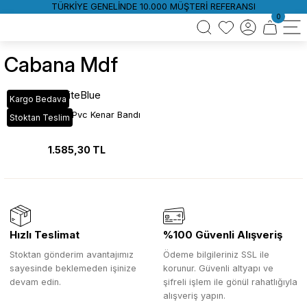
TÜRKİYE GENELİNDE 10.000 MÜŞTERİ REFERANSI
0
Cabana Mdf
WhiteBlue
Kargo Bedava
A610 Cabana Pvc Kenar Bandı
Stoktan Teslim
1.585,30 TL
Hızlı Teslimat
%100 Güvenli Alışveriş
Stoktan gönderim avantajımız
Ödeme bilgileriniz SSL ile
sayesinde beklemeden işinize
korunur. Güvenli altyapı ve
devam edin.
şifreli işlem ile gönül rahatlığıyla
alışveriş yapın.