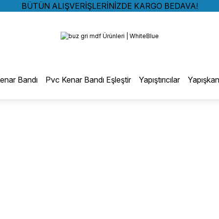
BÜTÜN ALIŞVERİŞLERİNİZDE KARGO BEDAVA!
TÜRKİYE GENELİNDE 10.000 MÜŞTERİ REFERANSI
Geri Dön
KREDİ KARTINA 6 TAKSİT SEÇENEĞİ
BÜTÜN ALIŞVERİŞLERİNİZDE KARGO BEDAVA!
TÜRKİYE GENELİNDE 10.000 MÜŞTERİ REFERANSI
otmelt Tutkal
KREDİ KARTINA 6 TAKSİT SEÇENEĞİ
enar Bandı
Pvc Kenar Bandı Eşleştir
Yapıştırıcılar
Yapışkan
Düz Kenar Bantlama Hotmelt Tutkalı
Eğri Kenar Hotmelt Tutkalı
Pervaz Hotmelt Tutkalı
Profil Sarma Hotmelt Tutkalı