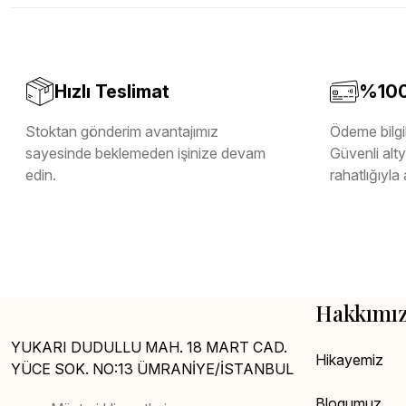
Teverpan Pvc Kenar Bandı
Tutkal Kazan Temizleme
Hızlı Teslimat
%100 
Stoktan gönderim avantajımız
Ödeme bilgil
sayesinde beklemeden işinize devam
Güvenli altya
edin.
rahatlığıyla 
Hakkımı
YUKARI DUDULLU MAH. 18 MART CAD.
Hikayemiz
YÜCE SOK. NO:13 ÜMRANİYE/İSTANBUL
Blogumuz